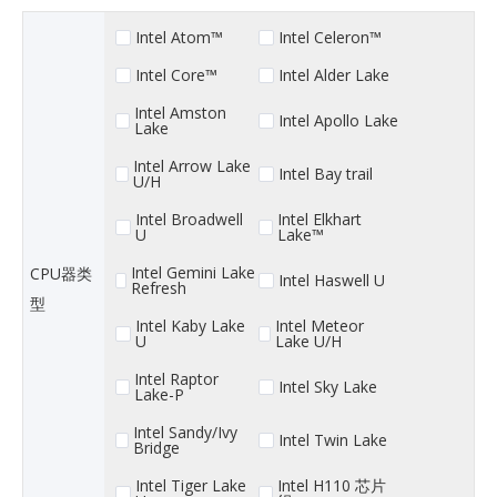
Intel Atom™
Intel Celeron™
Intel Core™
Intel Alder Lake
Intel Amston
Intel Apollo Lake
Lake
Intel Arrow Lake
Intel Bay trail
U/H
Intel Broadwell
Intel Elkhart
U
Lake™
Intel Gemini Lake
CPU器类
Intel Haswell U
Refresh
型
Intel Kaby Lake
Intel Meteor
U
Lake U/H
Intel Raptor
Intel Sky Lake
Lake-P
Intel Sandy/Ivy
Intel Twin Lake
Bridge
Intel Tiger Lake
Intel H110 芯片